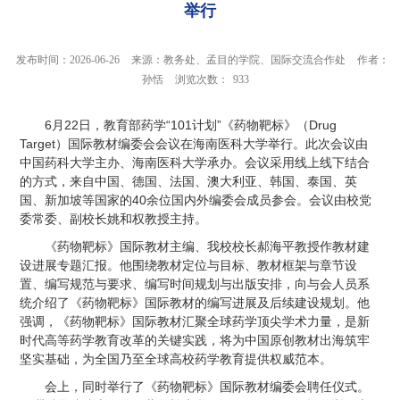
举行
发布时间：2026-06-26
来源：教务处、孟目的学院、国际交流合作处
作者：
孙恬
浏览次数：
933
6月22日，教育部药学“101计划”《药物靶标》（Drug
Target）国际教材编委会会议在海南医科大学举行。此次会议由
中国药科大学主办、海南医科大学承办。会议采用线上线下结合
的方式，来自中国、德国、法国、澳大利亚、韩国、泰国、英
国、新加坡等国家的40余位国内外编委会成员参会。会议由校党
委常委、副校长姚和权教授主持。
《药物靶标》国际教材主编、我校校长郝海平教授作教材建
设进展专题汇报。他围绕教材定位与目标、教材框架与章节设
置、编写规范与要求、编写时间规划与出版安排，向与会人员系
统介绍了《药物靶标》国际教材的编写进展及后续建设规划。他
强调，《药物靶标》国际教材汇聚全球药学顶尖学术力量，是新
时代高等药学教育改革的关键实践，将为中国原创教材出海筑牢
坚实基础，为全国乃至全球高校药学教育提供权威范本。
会上，同时举行了《药物靶标》国际教材编委会聘任仪式。