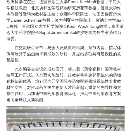
欧洲科学院院士、德国萨尔兰大学Frank Kirchhoff教授，浙江大
学杨波教授，北京协和医学院药物研究所花芳教授，复旦大学许
杰教授等受聘为教材副主编；欧洲科学院院士、法国巴黎西岱大
学Daniel Scherman教授，澳大利亚科学院院士、蒙纳士大学Jian
Li教授，首尔国立大学药学院院长Keon Wook Kang教授，泰国清
迈大学药学院院长Supat Jiranusornkul教授等国内外专家受聘为
编委。
在交流研讨环节，与会人员就教材框架、章节内容、撰写体
例等展开了热烈而卓有成效的研讨，并提出多项具有建设性的意
见建议。
此次编委会会议的成功召开，标志着《药物靶标》国际教材
编写工作正式进入全面实施阶段。该教材将构建起系统化的药物
靶标知识体系，填补国内乃至国际在药物靶标领域系统性专业教
材的空白，对推动药学拔尖创新人才培养起到重要的先导性和支
撑性作用，为加速中国药学教育国际化、推动中国药学教育方案
走向全球注入新动能。