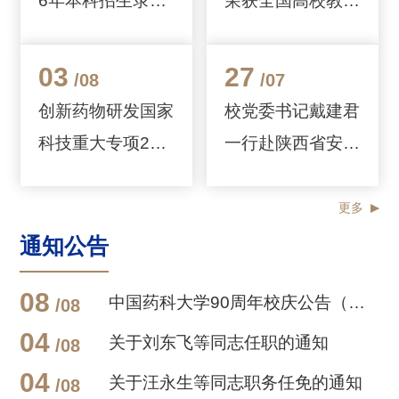
6年本科招生录取
荣获全国高校教师
工作
教学创新大赛二等
奖
03
27
/08
/07
创新药物研发国家
校党委书记戴建君
科技重大专项202
一行赴陕西省安康
6年度新立项项目
市镇坪县调研定点
启动会暨政策培训
帮扶工作
更多
会在南京成功举...
通知公告
08
中国药科大学90周年校庆公告（第二号）
/08
04
关于刘东飞等同志任职的通知
/08
04
关于汪永生等同志职务任免的通知
/08