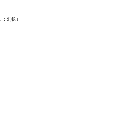
人：刘帆）