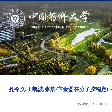
孔令义/王凯波/张浩/卞金磊在分子胶稳定
发布时间：2026-06-08