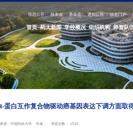
信息公开
校友会
基金会
通知公告
信息门户
首页
药大新闻
学校概况
组织机构
师资队
G4-蛋白互作复合物驱动癌基因表达下调方面取
来源：中国药科大学
作者：
浏览次数：
1510