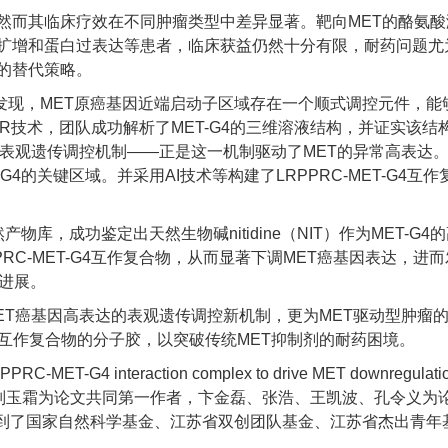
然而其临床疗效在不同肿瘤类型中差异显著。靶向MET的酪氨
因扩增和蛋白过表达等患者，临床获益仍然十分有限，耐药问题尤
的替代策略。
究发现，MET原癌基因近端启动子区域存在一个顺式调控元件，能
MR技术，团队成功解析了MET-G4的三维溶液结构，并证实该结
知的表观遗传调控机制——正是这一机制驱动了MET的异常高表达
T-G4的关键区域。并采用AI技术等构建了LRPPRC-MET-G4互
物库，成功鉴定出天然生物碱nitidine（NIT）作为MET-G4
RPPRC-MET-G4互作复合物，从而显著下调MET癌基因表达，进
瘤进展。
的MET癌基因高表达的表观遗传调控新机制，更为MET驱动型肿瘤
G4互作复合物的分子胶，以突破传统MET抑制剂的耐药困境。
RPPRC-MET-G4 interaction complex to drive MET downregul
意普、郑颖、刘玉霜为论文共同第一作者，卞金磊、张浩、王凯波、孔令义
到了国家自然科学基金、江苏省双创团队基金、江苏省杰出青年