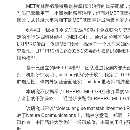
MET受体酪氨酸激酶是肿瘤精准治疗的重要靶标，
剂虽已获批用于非小细胞肺癌等治疗，但面对MET基
因此，从转录水平层面下调MET基因表达成为极具潜力
6月4日，我校孔令义/王凯波/张浩/卞金磊联合研
定的平行G-四链体结构（MET-G4）。通过高分辨率N
LRPPRC蛋白，促进MET转录，揭示了一个此前未
究发现，LRPPRC蛋白的1025-1394结构域是识别ME
结构模型。
基于已建立的MET-G4模型，团队通过筛选内部天然产
剂。机制研究表明，nitidine作为“分子胶”，稳定了L
肿瘤活性。体内外实验全面证实，nitidine显著抑制肿
本研究不仅揭示了LRPPRC-MET-G4互作介导
了全新的干预策略——通过研发靶向LRPPRC-MET-
该研究成果以“Molecular glue that stabilizes the L
表于Nature Communications上。我校李
讯作者，中国药科大学为唯一通讯单位。本研究工作得
助。