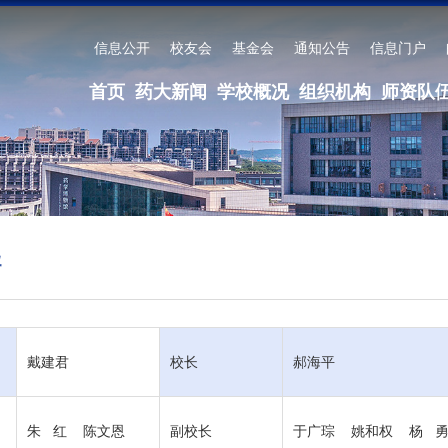
信息公开
校友会
基金会
通知公告
信息门户
首页
药大新闻
学校概况
组织机构
师资队
导
戴建君
校长
郝海平
朱 红 陈文恩
副校长
于广琮
姚和权
杨 