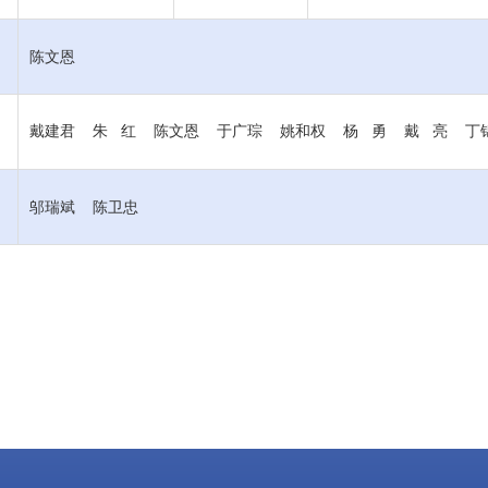
陈文恩
戴建君 朱 红
陈文恩
于广琮
姚和权
杨 勇
戴 亮 丁
邬瑞斌 陈卫忠