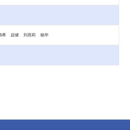
锦希 赵健 刘燕莉 杨华