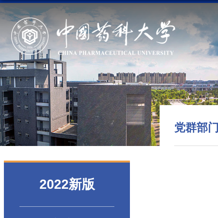
党群部
2022新版